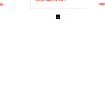
器
德国
<
1
>