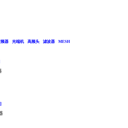
变频器
光端机
高频头
滤波器
MESH
]
器
]
器