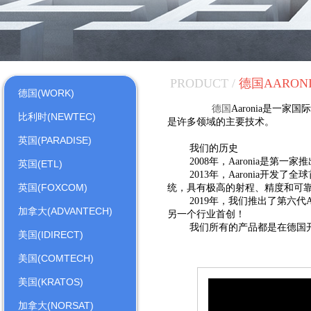
PRODUCT /
德国AARON
德国(WORK)
德国
Aaronia是一
比利时(NEWTEC)
是许多领域的主要技术。
英国(PARADISE)
我们的历史
2008年，Aaronia是第
英国(ETL)
2013年，Aaronia开
英国(FOXCOM)
统，具有极高的射程、精度和可
2019年，我们推出了第六代
加拿大(ADVANTECH)
另一个行业首创！
我们所有的产品都是在德国
美国(IDIRECT)
美国(COMTECH)
美国(KRATOS)
加拿大(NORSAT)